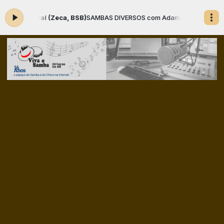
mporal (Zeca, BSB)
SAMBAS DIVERSOS com Adamastor o Locutor das 09