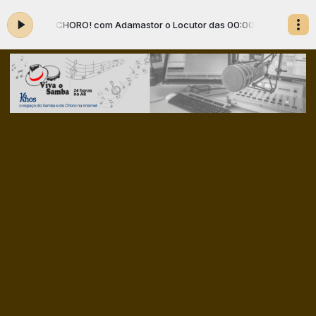
A O CHORO! com Adamastor o Locutor das 00:00 às 01:55 -
Tocando agor