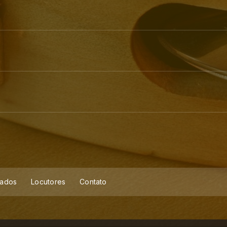
ados
Locutores
Contato