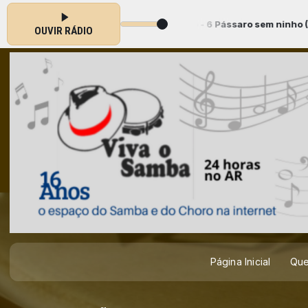
a: 09 Tuco Pellegrino - 6 Pássaro sem ninho (Tuco e Daniel Pato
OUVIR RÁDIO
Página Inicial
Qu